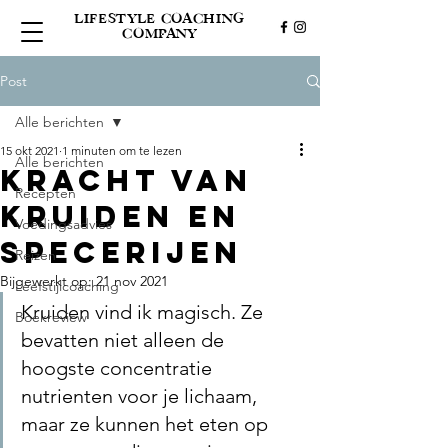
LIFESTYLE COACHING
COMPANY
Post
Alle berichten
15 okt 2021
1 minuten om te lezen
Alle berichten
Kracht van
Recepten
kruiden en
Voedingsadvies
specerijen
Reizen
Bijgewerkt op:
21 nov 2021
Leefstijlcoaching
Kruiden vind ik magisch. Ze 
Boekreview
bevatten niet alleen de 
hoogste concentratie 
nutrienten voor je lichaam, 
maar ze kunnen het eten op 