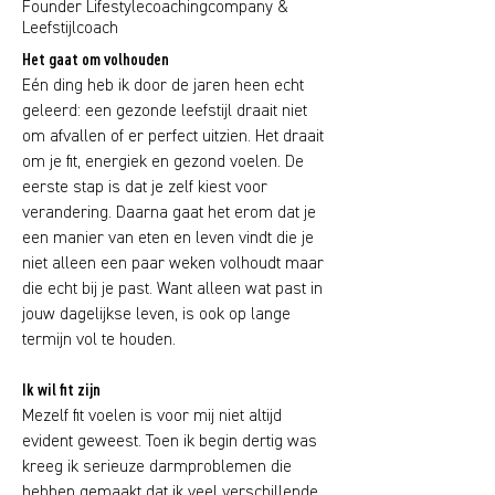
Founder Lifestylecoachingcompany &
Leefstijlcoach
Het gaat om volhouden
Eén ding heb ik door de jaren heen echt
geleerd: een gezonde leefstijl draait niet
om afvallen of er perfect uitzien. Het draait
om je fit, energiek en gezond voelen. De
eerste stap is dat je zelf kiest voor
verandering. Daarna gaat het erom dat je
een manier van eten en leven vindt die je
niet alleen een paar weken volhoudt maar
die echt bij je past. Want alleen wat past in
jouw dagelijkse leven, is ook op lange
termijn vol te houden.
Ik wil fit zijn
Mezelf fit voelen is voor mij niet altijd
evident geweest. Toen ik begin dertig was
kreeg ik serieuze darmproblemen die
hebben gemaakt dat ik veel verschillende