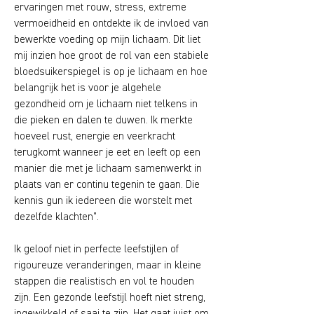
ervaringen met rouw, stress, extreme
vermoeidheid en ontdekte ik de invloed van
bewerkte voeding op mijn lichaam. Dit liet
mij inzien hoe groot de rol van een stabiele
bloedsuikerspiegel is op je lichaam en hoe
belangrijk het is voor je algehele
gezondheid om je lichaam niet telkens in
die pieken en dalen te duwen. Ik merkte
hoeveel rust, energie en veerkracht
terugkomt wanneer je eet en leeft op een
manier die met je lichaam samenwerkt in
plaats van er continu tegenin te gaan. Die
kennis gun ik iedereen die worstelt met
dezelfde klachten".
Ik geloof niet in perfecte leefstijlen of
rigoureuze veranderingen, maar in kleine
stappen die realistisch en vol te houden
zijn. Een gezonde leefstijl hoeft niet streng,
ingewikkeld of saai te zijn. Het gaat juist om